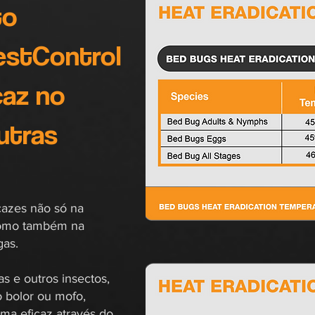
to
BestControl
caz no
utras
cazes não só na
como também na
gas.
s e outros insectos,
 bolor ou mofo,
ma eficaz através do