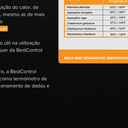
ição do calor, de
as, mesmo as de mais
so
ower
.
útil na utilização
quer da BestControl
a, a BestControl
, como termómetro de
azenamento de dados e