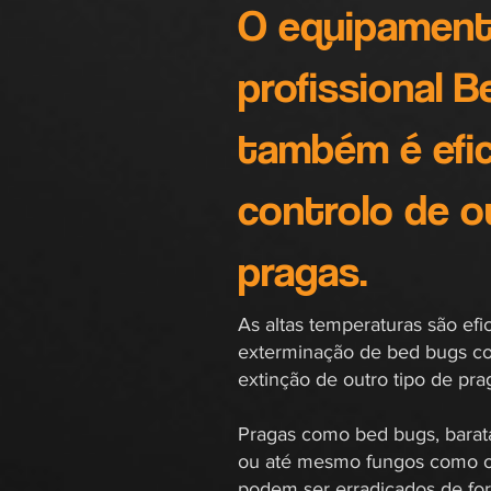
O equipamen
profissional 
também
é efi
controlo
de o
pragas.
As altas temperaturas são efi
exterminação de bed bugs 
extinção de outro tipo de pra
Pragas como bed bugs, barata
ou até mesmo fungos como o
podem ser erradicados de for