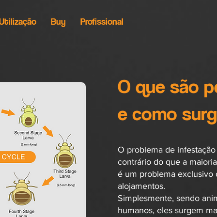
Utilização
Buy
Profissional
O que são p
e como sur
O problema de infestação
contrário do que a maiori
é um problema exclusivo 
alojamentos.
Simplesmente, sendo anim
humanos, eles surgem mai