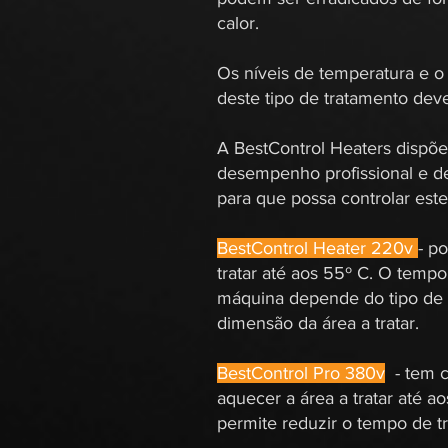
calor.
Os níveis de temperatura e 
deste tipo de tratamento dev
A BestControl Heaters dispõ
desempenho profissional e de
para que possa controlar este
BestControl Heater 220v
- p
tratar até aos 55º C. O temp
máquina depende do tipo de p
dimensão da área a tratar.
BestControl Pro 380v
- tem c
aquecer a área a tratar até a
permite reduzir o tempo de t